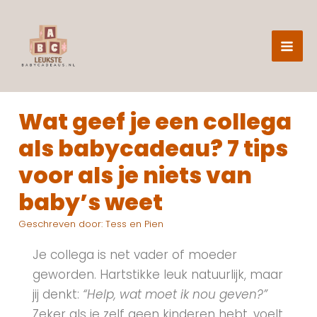
Z
Ga
o
naar
e
de
k
e
inhoud
n
Wat geef je een collega
als babycadeau? 7 tips
voor als je niets van
baby’s weet
Geschreven door:
Tess en Pien
Je collega is net vader of moeder
geworden. Hartstikke leuk natuurlijk, maar
jij denkt:
“Help, wat moet ik nou geven?”
Zeker als je zelf geen kinderen hebt, voelt