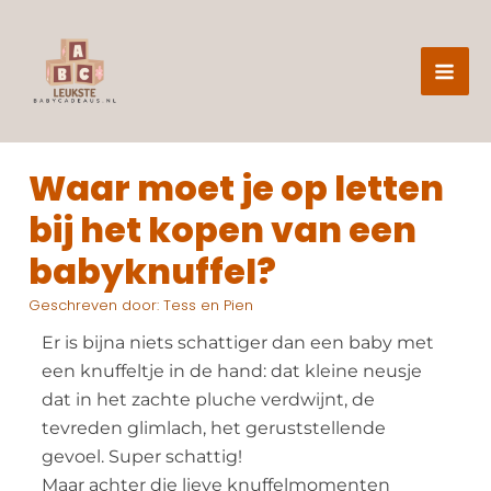
Z
Ga
o
naar
e
de
k
e
inhoud
n
Waar moet je op letten
bij het kopen van een
babyknuffel?
Geschreven door:
Tess en Pien
Er is bijna niets schattiger dan een baby met
een knuffeltje in de hand: dat kleine neusje
dat in het zachte pluche verdwijnt, de
tevreden glimlach, het geruststellende
gevoel. Super schattig!
Maar achter die lieve knuffelmomenten