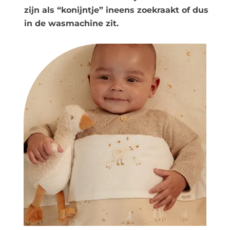
zijn als “konijntje” ineens zoekraakt of dus
in de wasmachine zit.