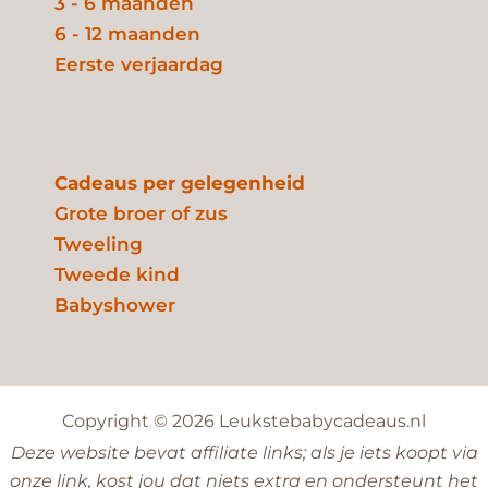
3 - 6 maanden
6 - 12 maanden
Eerste verjaardag
Cadeaus per gelegenheid
Grote broer of zus
Tweeling
Tweede kind
Babyshower
Copyright © 2026 Leukstebabycadeaus.nl
Deze website bevat affiliate links; als je iets koopt via
onze link, kost jou dat niets extra en ondersteunt het