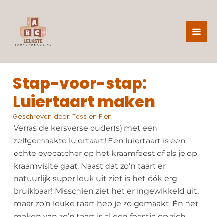
Z
Ga
o
naar
e
de
k
e
inhoud
n
Stap-voor-stap:
Luiertaart maken
Geschreven door:
Tess en Pien
Verras de kersverse ouder(s) met een
zelfgemaakte luiertaart! Een luiertaart is een
echte eyecatcher op het kraamfeest of als je op
kraamvisite gaat. Naast dat zo’n taart er
natuurlijk super leuk uit ziet is het óók erg
bruikbaar! Misschien ziet het er ingewikkeld uit,
maar zo’n leuke taart heb je zo gemaakt. Én het
maken van zo’n taart is al een feestje op zich.